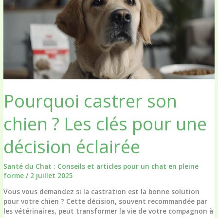
tout
ce
qu’il
faut
savoir
Pourquoi castrer son
chien ? Les clés pour une
décision éclairée
Santé du Chat : Conseils et articles pour un chat en pleine
forme
/
2 juillet 2025
Vous vous demandez si la castration est la bonne solution
pour votre chien ? Cette décision, souvent recommandée par
les vétérinaires, peut transformer la vie de votre compagnon à