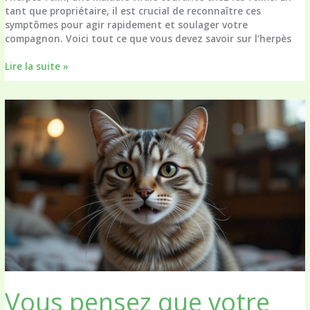
tant que propriétaire, il est crucial de reconnaître ces
symptômes pour agir rapidement et soulager votre
compagnon. Voici tout ce que vous devez savoir sur l’herpès
Protégez
Lire la suite »
votre
chat
contre
l’herpès
félin
Vous pensez que votre