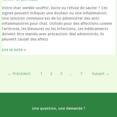
Votre chat semble souffrir, boite ou refuse de sauter ? Ces
signes peuvent indiquer une douleur ou une inflammation.
Une solution commune est de lui administrer des anti-
inflammatoires pour chat. Utilisés pour des affections comme
l’arthrose, les blessures ou les infections, ces médicaments
doivent être maniés avec précaution. Mal administrés, ils
peuvent causer des effets
Les
Lire la suite »
anti-
inflammatoires,
une
solution
←
Précédent
1
2
3
…
7
Suivant
→
quand
votre
chat
souffre,
boite
ou
refuse
Une question, une demande ?
de