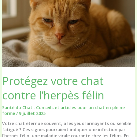
doit-
on
en
placer
une,
risques
et
complications
Protégez votre chat
contre l’herpès félin
Santé du Chat : Conseils et articles pour un chat en pleine
forme
/
9 juillet 2025
Votre chat éternue souvent, a les yeux larmoyants ou semble
fatigué ? Ces signes pourraient indiquer une infection par
l’herpès félin, une maladie virale courante chez les félins. En