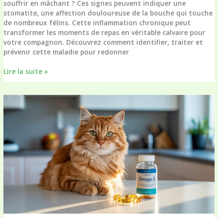
souffrir en mâchant ? Ces signes peuvent indiquer une
stomatite, une affection douloureuse de la bouche qui touche
de nombreux félins. Cette inflammation chronique peut
transformer les moments de repas en véritable calvaire pour
votre compagnon. Découvrez comment identifier, traiter et
prévenir cette maladie pour redonner
Comment
Lire la suite »
reconnaître
et
traiter
la
stomatite
chez
le
chat