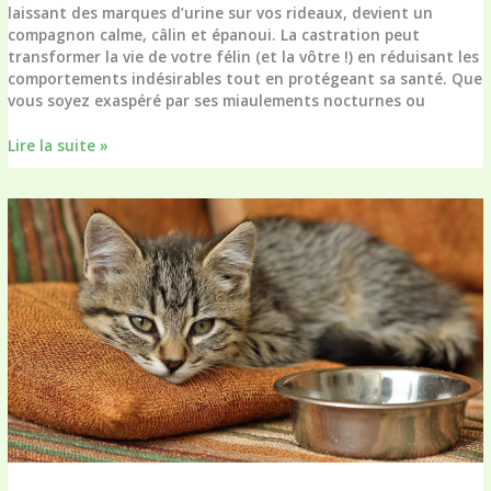
laissant des marques d’urine sur vos rideaux, devient un
compagnon calme, câlin et épanoui. La castration peut
transformer la vie de votre félin (et la vôtre !) en réduisant les
comportements indésirables tout en protégeant sa santé. Que
vous soyez exaspéré par ses miaulements nocturnes ou
Pourquoi
Lire la suite »
faire
castrer
son
chat
?
Les
clés
pour
comprendre