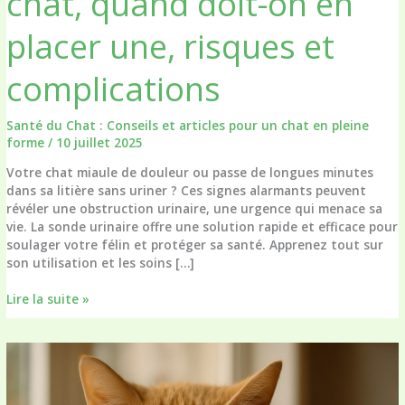
chat, quand doit-on en
placer une, risques et
complications
Santé du Chat : Conseils et articles pour un chat en pleine
forme
/
10 juillet 2025
Votre chat miaule de douleur ou passe de longues minutes
dans sa litière sans uriner ? Ces signes alarmants peuvent
révéler une obstruction urinaire, une urgence qui menace sa
vie. La sonde urinaire offre une solution rapide et efficace pour
soulager votre félin et protéger sa santé. Apprenez tout sur
son utilisation et les soins […]
Sonde
Lire la suite »
urinaire
chez
le
chat,
quand