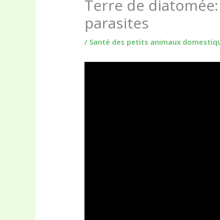
Terre de diatomée: 
parasites
/
Santé des petits animaux domestique