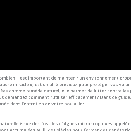
ombien il est important de maintenir un environnement propre
re miracle », est un allié précieux pour protéger vos volail
nnées comme remède naturel, elle permet de lutter contre les p
us demandez comment l’utiliser efficacement? Dans ce guide
ée dans l’entretien de votre poulailler.
naturelle issue des fossiles d’algues microscopiques appelé
nt accumulées au fil des siècles pour former des dépôts riches 