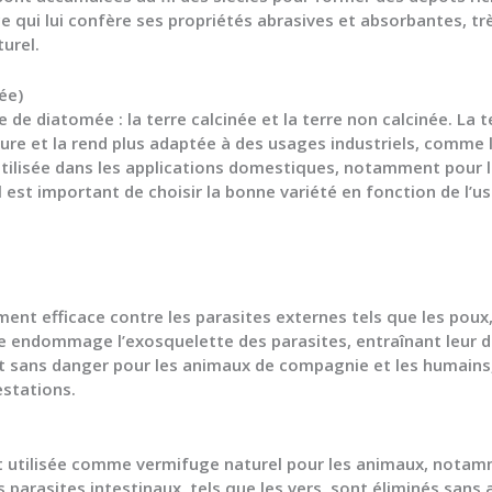
 qui lui confère ses propriétés abrasives et absorbantes, tr
urel.
ée)
re de diatomée : la terre calcinée et la terre non calcinée. La 
re et la rend plus adaptée à des usages industriels, comme la 
t utilisée dans les applications domestiques, notamment pour
l est important de choisir la bonne variété en fonction de l’u
ment efficace contre les parasites externes tels que les poux,
le endommage l’exosquelette des parasites, entraînant leur d
 sans danger pour les animaux de compagnie et les humains, 
estations.
t utilisée comme vermifuge naturel pour les animaux, notamme
es parasites intestinaux, tels que les vers, sont éliminés sans