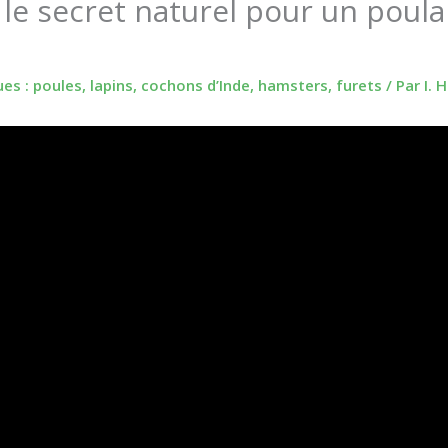
le secret naturel pour un poulai
s : poules, lapins, cochons d’Inde, hamsters, furets
/ Par
I.