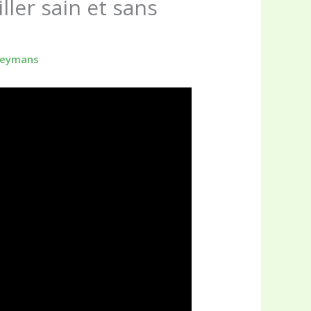
ller sain et sans
 Heymans