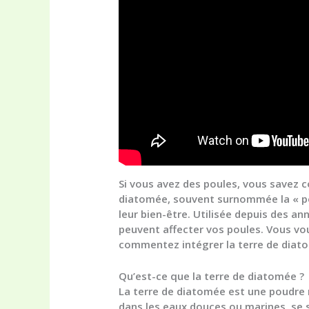
Si vous avez des poules, vous savez c
diatomée, souvent surnommée la « poud
leur bien-être. Utilisée depuis des a
peuvent affecter vos poules. Vous vo
commentez intégrer la terre de diatom
Qu’est-ce que la terre de diatomée ?
La terre de diatomée est une poudre 
dans les eaux douces ou marines, se so