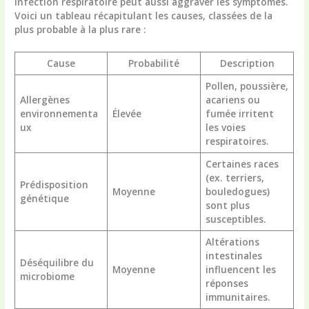
infection respiratoire peut aussi aggraver les symptômes.
Voici un tableau récapitulant les causes, classées de la
plus probable à la plus rare :
Cause
Probabilité
Description
Pollen, poussière,
Allergènes
acariens ou
environnementa
Élevée
fumée irritent
ux
les voies
respiratoires.
Certaines races
(ex. terriers,
Prédisposition
Moyenne
bouledogues)
génétique
sont plus
susceptibles.
Altérations
intestinales
Déséquilibre du
Moyenne
influencent les
microbiome
réponses
immunitaires.