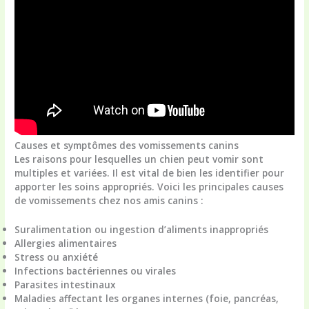
Causes et symptômes des vomissements canins
Les raisons pour lesquelles un chien peut vomir sont
multiples et variées. Il est vital de bien les identifier pour
apporter les soins appropriés. Voici les principales causes
de vomissements chez nos amis canins :
Suralimentation ou ingestion d’aliments inappropriés
Allergies alimentaires
Stress ou anxiété
Infections bactériennes ou virales
Parasites intestinaux
Maladies affectant les organes internes (foie, pancréas,