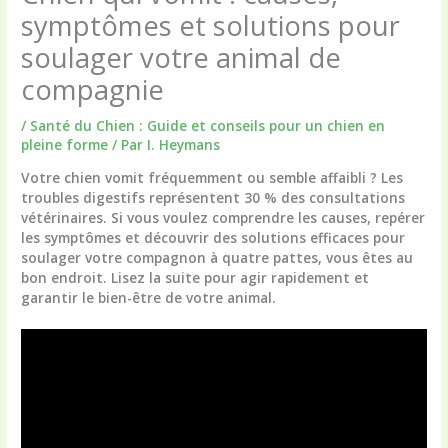
symptômes et solutions pour
soulager votre animal de
compagnie
/
Santé du Chien : Guide et conseils pour un chien en
pleine forme
/ Par
I. Heymans
Votre
chien vomit
fréquemment ou semble affaibli ? Les
troubles digestifs représentent 30 % des consultations
vétérinaires. Si vous voulez comprendre les causes, repérer
les symptômes et découvrir des solutions efficaces pour
soulager votre compagnon à quatre pattes, vous êtes au
bon endroit. Lisez la suite pour agir rapidement et
garantir le bien-être de votre animal.