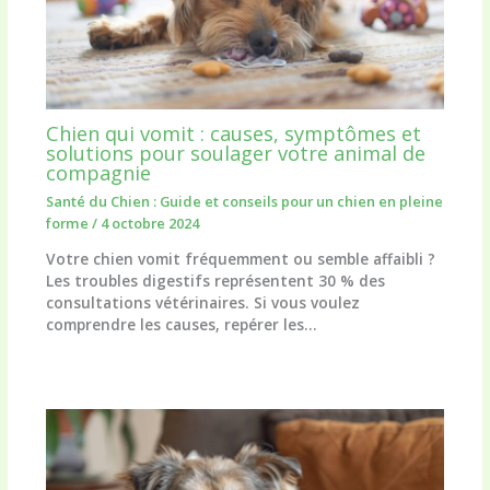
Chien qui vomit : causes, symptômes et
solutions pour soulager votre animal de
compagnie
Santé du Chien : Guide et conseils pour un chien en pleine
forme
/
4 octobre 2024
Votre chien vomit fréquemment ou semble affaibli ?
Les troubles digestifs représentent 30 % des
consultations vétérinaires. Si vous voulez
comprendre les causes, repérer les…