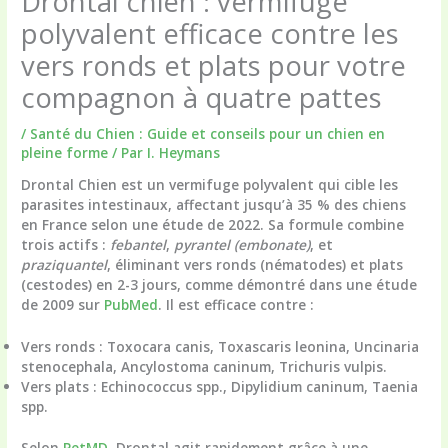
Drontal chien : vermifuge
polyvalent efficace contre les
vers ronds et plats pour votre
compagnon à quatre pattes
/
Santé du Chien : Guide et conseils pour un chien en
pleine forme
/ Par
I. Heymans
Drontal Chien est un vermifuge polyvalent qui cible les
parasites intestinaux, affectant jusqu’à 35 % des chiens
en France selon une étude de 2022. Sa formule combine
trois actifs :
febantel
,
pyrantel (embonate)
, et
praziquantel
, éliminant vers ronds (nématodes) et plats
(cestodes) en 2-3 jours, comme démontré dans une étude
de 2009 sur
PubMed
. Il est efficace contre :
Vers ronds
: Toxocara canis, Toxascaris leonina, Uncinaria
stenocephala, Ancylostoma caninum, Trichuris vulpis.
Vers plats
: Echinococcus spp., Dipylidium caninum, Taenia
spp.
Selon
PetMD
, Drontal agit rapidement grâce à une