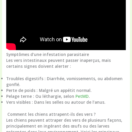
Symptômes d’une infestation parasitaire
Les vers intestinaux peuvent passer inaperçus, mais
certains signes doivent alerter :
Troubles digestifs
: Diarrhée, vomissements, ou abdomen
gonflé.
Perte de poids
: Malgré un appétit normal.
Pelage terne
: Ou léthargie, selon
PetMD
.
Vers visibles
: Dans les selles ou autour de l’anus.
Comment les chiens attrapent-ils des vers ?
Les chiens peuvent attraper des vers de plusieurs façons,
principalement en ingérant des œufs ou des larves
présentes dans leur environnement. Voici les principaux