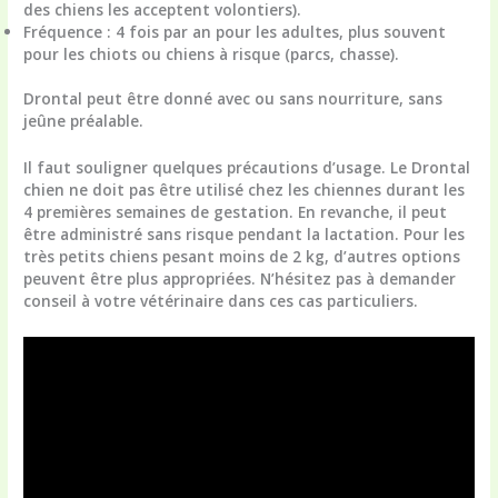
des chiens les acceptent volontiers).
Fréquence
: 4 fois par an pour les adultes, plus souvent
pour les chiots ou chiens à risque (parcs, chasse).
Drontal peut être donné avec ou sans nourriture, sans
jeûne préalable.
Il faut souligner quelques précautions d’usage. Le Drontal
chien ne doit pas être utilisé chez les chiennes durant les
4 premières semaines de gestation. En revanche, il peut
être administré sans risque pendant la lactation. Pour les
très petits chiens pesant moins de 2 kg, d’autres options
peuvent être plus appropriées. N’hésitez pas à demander
conseil à votre vétérinaire dans ces cas particuliers.