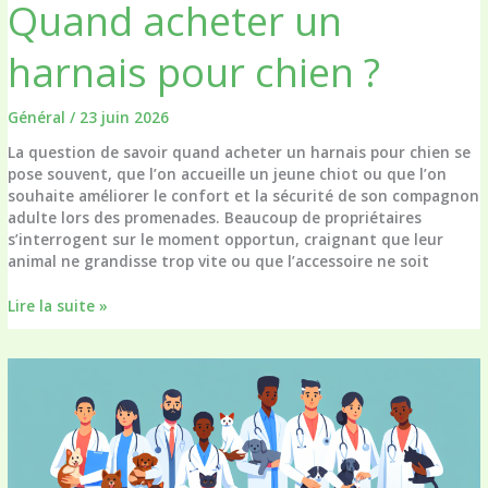
Quand acheter un
traçabilité
vaccinale
en
harnais pour chien ?
clinique
vétérinaire
Général
/
23 juin 2026
La question de savoir quand acheter un harnais pour chien se
pose souvent, que l’on accueille un jeune chiot ou que l’on
souhaite améliorer le confort et la sécurité de son compagnon
adulte lors des promenades. Beaucoup de propriétaires
s’interrogent sur le moment opportun, craignant que leur
animal ne grandisse trop vite ou que l’accessoire ne soit
Quand
Lire la suite »
acheter
un
harnais
pour
chien
?