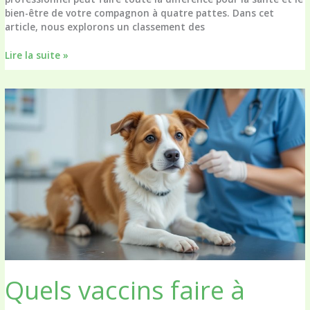
bien-être de votre compagnon à quatre pattes. Dans cet
article, nous explorons un classement des
Découvrez
Lire la suite »
les
10
meilleurs
vétérinaires
du
Hainaut
et
de
la
région
de
Mons-
Charleroi
Quels vaccins faire à