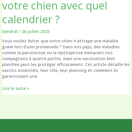
votre chien avec quel
calendrier ?
Général
/
26 juillet 2025
Vous voulez éviter que votre chien n’attrape une maladie
grave lors d’une promenade ? Dans nos pays, des maladies
comme la parvovirose ou la leptospirose menacent nos
compagnons à quatre pattes, mais une vaccination bien
planifiée peut les protéger efficacement. Cet article détaille les
vaccins essentiels, leur rôle, leur planning et comment ils
garantissent une
Quels
Lire la suite »
vaccins
faire
à
votre
chien
avec
quel