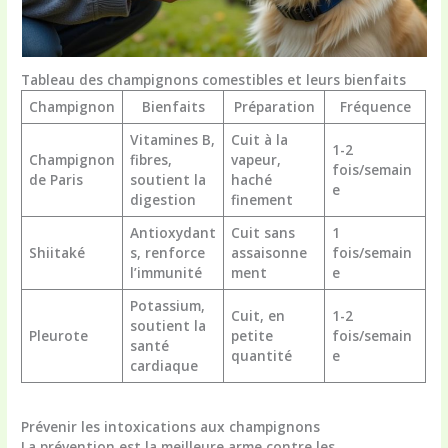
Tableau des champignons comestibles et leurs bienfaits
Champignon
Bienfaits
Préparation
Fréquence
Vitamines B,
Cuit à la
1-2
Champignon
fibres,
vapeur,
fois/semain
de Paris
soutient la
haché
e
digestion
finement
Antioxydant
Cuit sans
1
Shiitaké
s, renforce
assaisonne
fois/semain
l’immunité
ment
e
Potassium,
Cuit, en
1-2
soutient la
Pleurote
petite
fois/semain
santé
quantité
e
cardiaque
Prévenir les intoxications aux champignons
La prévention est la meilleure arme contre les